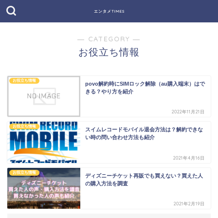
エンタメTIMES
― CATEGORY ―
お役立ち情報
お役立ち情報
povo解約時にSIMロック解除（au購入端末）はで
きる？やり方を紹介
2022年11月21日
お役立ち情報
スイムレコードモバイル退会方法は？解約できな
い時の問い合わせ方法も紹介
2021年4月16日
お役立ち情報
ディズニーチケット再販でも買えない？買えた人
の購入方法を調査
2021年2月19日